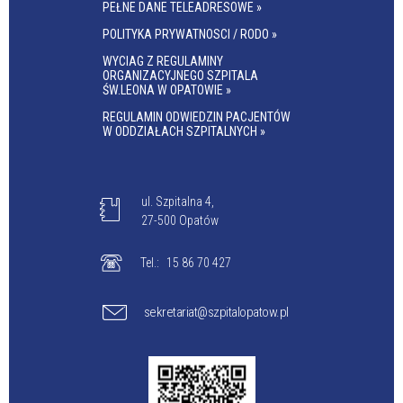
PEŁNE DANE TELEADRESOWE »
POLITYKA PRYWATNOSCI / RODO »
WYCIAG Z REGULAMINY
ORGANIZACYJNEGO SZPITALA
ŚW.LEONA W OPATOWIE »
REGULAMIN ODWIEDZIN PACJENTÓW
W ODDZIAŁACH SZPITALNYCH »
ul. Szpitalna 4,
27-500 Opatów
Tel.:
15 86 70 427
sekretariat@szpitalopatow.pl