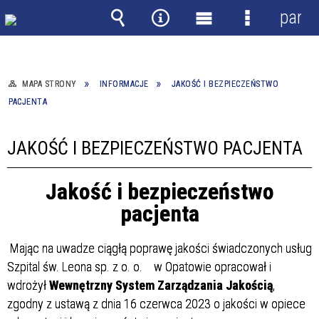
panel
Wyszukiwarka
Narzędzia
Menu
Menu
główne
szczegółow
MAPA STRONY
INFORMACJE
JAKOŚĆ I BEZPIECZEŃSTWO
PACJENTA
JAKOŚĆ I BEZPIECZEŃSTWO PACJENTA
J
akość i bezpieczeństwo
pacjenta
Mając na uwadze ciągłą poprawę jakości świadczonych usług
Szpital św. Leona sp. z o. o. w Opatowie opracował i
wdrożył
Wewnętrzny System Zarządzania Jakością
,
zgodny z ustawą z dnia 16 czerwca 2023 o jakości w opiece